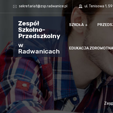
sekretariat@zsp.radwanice.pl
ul. Tenisowa 1, 5
Zespół
SZKOŁA
PRZEDS
Szkolno-
Przedszkolny
w
EDUKACJA ZDROWOTN
Radwanicach
Zesp