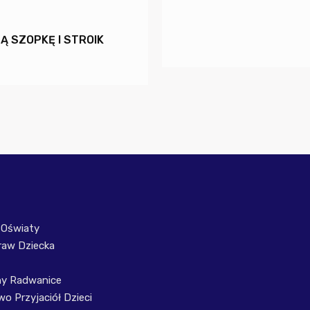
Ą SZOPKĘ I STROIK
 Oświaty
raw Dziecka
ny Radwanice
o Przyjaciół Dzieci