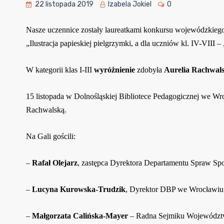
22 listopada 2019
Izabela Jokiel
0
Nasze uczennice zostały laureatkami konkursu wojewódzkiego 
„Ilustracja papieskiej pielgrzymki, a dla uczniów kl. IV-VIII 
W kategorii klas I-III
wyróżnienie
zdobyła
Aurelia Rachwal
15 listopada w Dolnośląskiej Bibliotece Pedagogicznej we Wr
Rachwalską.
Na Gali gościli:
–
Rafał Olejarz
, zastępca Dyrektora Departamentu Spraw 
–
Lucyna Kurowska-Trudzik
, Dyrektor DBP we Wrocławiu
–
Małgorzata Calińska-Mayer
– Radna Sejmiku Województ