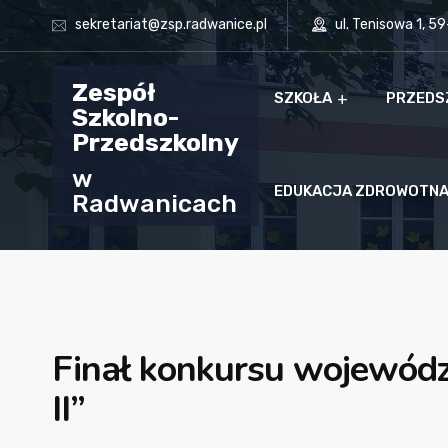
sekretariat@zsp.radwanice.pl
ul. Tenisowa 1, 5
Zespół
SZKOŁA
PRZEDS
Szkolno-
Przedszkolny
w
EDUKACJA ZDROWOTN
Radwanicach
Finał konkursu wojew
II”