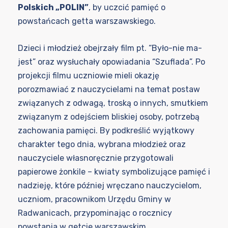
Polskich „POLIN”
, by uczcić pamięć o
powstańcach getta warszawskiego.
Dzieci i młodzież obejrzały film pt. “Było-nie ma-
jest” oraz wysłuchały opowiadania “Szuflada”. Po
projekcji filmu uczniowie mieli okazję
porozmawiać z nauczycielami na temat postaw
związanych z odwagą, troską o innych, smutkiem
związanym z odejściem bliskiej osoby, potrzebą
zachowania pamięci. By podkreślić wyjątkowy
charakter tego dnia, wybrana młodzież oraz
nauczyciele własnoręcznie przygotowali
papierowe żonkile – kwiaty symbolizujące pamięć i
nadzieję, które później wręczano nauczycielom,
uczniom, pracownikom Urzędu Gminy w
Radwanicach, przypominając o rocznicy
powstania w getcie warszawskim.