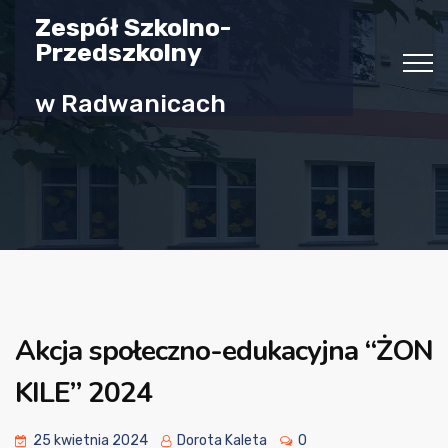
Zespół Szkolno-
Przedszkolny
w Radwanicach
Akcja społeczno-edukacyjna “ŻON
KILE” 2024
25 kwietnia 2024
Dorota Kaleta
0