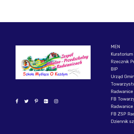
MEN
Kuratorium
Rzecznik P
BIP
Urząd Gmi
Towarzystw
Radwanice
FB Towarzy
Radwanice
FB ZSP Ra
Dziennik sz