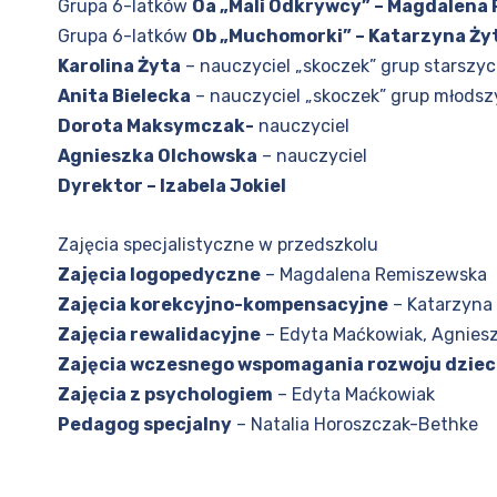
Grupa 6-latków
Oa „Mali Odkrywcy” – Magdalena
Grupa 6-latków
Ob „Muchomorki” – Katarzyna Ży
Karolina Żyta
– nauczyciel „skoczek” grup starszy
Anita Bielecka
– nauczyciel „skoczek” grup młods
Dorota Maksymczak-
nauczyciel
Agnieszka Olchowska
– nauczyciel
Dyrektor – Izabela Jokiel
Zajęcia specjalistyczne w przedszkolu
Zajęcia logopedyczne
– Magdalena Remiszewska
Zajęcia korekcyjno-kompensacyjne
– Katarzyna
Zajęcia rewalidacyjne
– Edyta Maćkowiak, Agnies
Zajęcia wczesnego wspomagania rozwoju dzie
Zajęcia z psychologiem
– Edyta Maćkowiak
Pedagog specjalny
– Natalia Horoszczak-Bethke