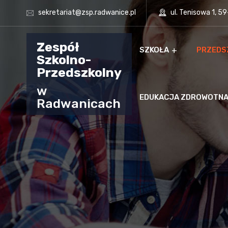
sekretariat@zsp.radwanice.pl
ul. Tenisowa 1, 5
Zespół
SZKOŁA
PRZEDS
Szkolno-
Przedszkolny
w
EDUKACJA ZDROWOTN
Radwanicach