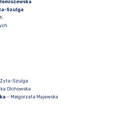
 Remiszewska
ta-Szulga
ch
zych
 Żyta-Szulga
zka Olchowska
cka
– Małgorzata Majewska