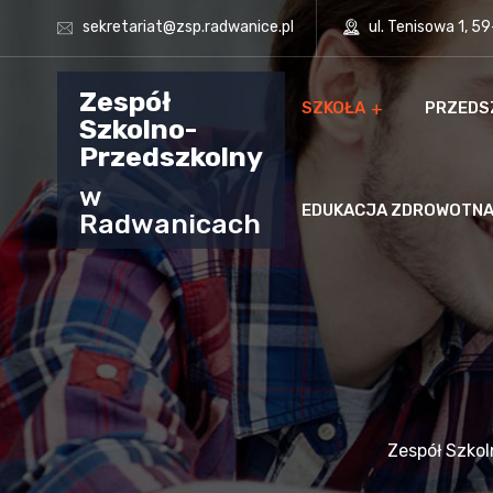
sekretariat@zsp.radwanice.pl
ul. Tenisowa 1, 5
Zespół
SZKOŁA
PRZEDS
Szkolno-
Przedszkolny
w
EDUKACJA ZDROWOTN
Radwanicach
Zespół Szko