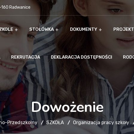
9-160 Radwanice
ZKOLE
STOŁÓWKA
DOKUMENTY
PROJEKT
A
REKRUTACJA
DEKLARACJA DOSTĘPNOŚCI
ROD
Dowożenie
lno-Przedszkolny
SZKOŁA
Organizacja pracy szkoły