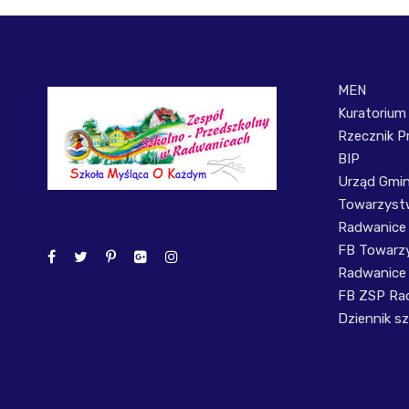
MEN
Kuratorium
Rzecznik P
BIP
Urząd Gmi
Towarzystw
Radwanice
FB Towarzy
Radwanice
FB ZSP Ra
Dziennik sz