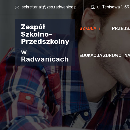
sekretariat@zsp.radwanice.pl
ul. Tenisowa 1, 5
Zespół
SZKOŁA
PRZEDS
Szkolno-
Przedszkolny
w
EDUKACJA ZDROWOTN
Radwanicach