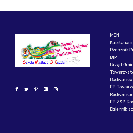
MEN
Kuratorium
Rzecznik P
BIP
Urząd Gmi
Towarzystw
Radwanice
FB Towarzy
Radwanice
FB ZSP Ra
Dziennik sz