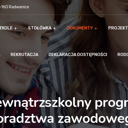
9-160 Radwanice
ZKOLE
STOŁÓWKA
DOKUMENTY
PROJEKT
A
REKRUTACJA
DEKLARACJA DOSTĘPNOŚCI
ROD
wnątrzszkolny prog
oradztwa zawodowe