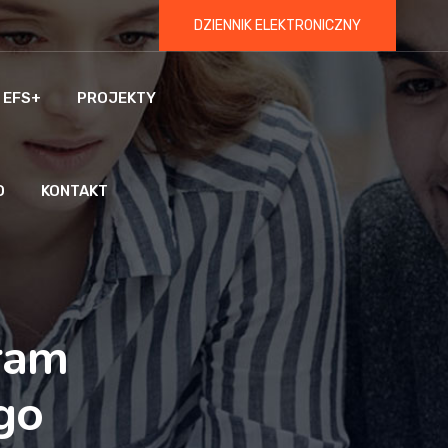
DZIENNIK ELEKTRONICZNY
 EFS+
PROJEKTY
O
KONTAKT
ram
go