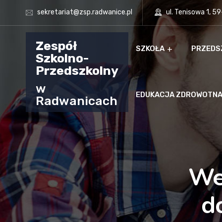
sekretariat@zsp.radwanice.pl
ul. Tenisowa 1, 5
Zespół
SZKOŁA
PRZEDS
Szkolno-
Przedszkolny
w
EDUKACJA ZDROWOTN
Radwanicach
We
d