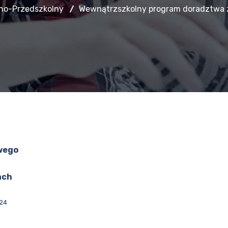
lno-Przedszkolny
Wewnątrzszkolny program doradztwa
wego
ach
24