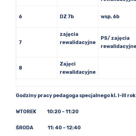
6
DZ 7b
wsp. 6b
zajęcia
PS/ zajęcia
7
rewalidacyjne
rewalidacyjn
Zajęci
8
rewalidacyjne
Godziny pracy pedagoga specjalnego kl. I-III r
WTOREK 10:20 – 11:20
ŚRODA 11: 40 – 12:40