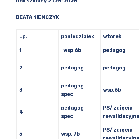
Rok szkolny 2025-2026
BEATA NIEMCZYK
Lp.
poniedziałek
wtorek
1
wsp.6b
pedagog
2
pedagog
pedagog
pedagog
3
wsp.6b
spec.
pedagog
PS/ zajęcia
4
spec.
rewalidacyjn
PS/ zajęcia
5
wsp. 7b
rewalidacyjn