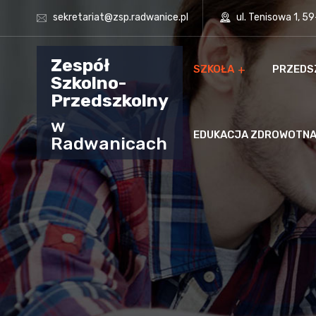
sekretariat@zsp.radwanice.pl
ul. Tenisowa 1, 5
Zespół
SZKOŁA
PRZEDS
Szkolno-
Przedszkolny
w
EDUKACJA ZDROWOTN
Radwanicach