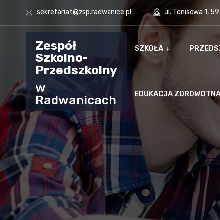
sekretariat@zsp.radwanice.pl
ul. Tenisowa 1, 5
Zespół
SZKOŁA
PRZEDS
Szkolno-
Przedszkolny
w
EDUKACJA ZDROWOTN
Radwanicach