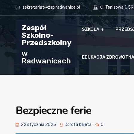
sekretariat@zsp.radwanice.pl
ul. Tenisowa 1, 5
Zespół
SZKOŁA
PRZEDS
Szkolno-
Przedszkolny
w
EDUKACJA ZDROWOTN
Radwanicach
Bezpieczne ferie
22 stycznia 2025
Dorota Kaleta
0