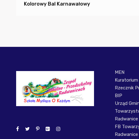
Kolorowy Bal Karnawałowy
MEN
Kuratorium
Rzecznik P
BIP
Urząd Gmi
Towarzystw
Radwanice
FB Towarzy
Radwanice