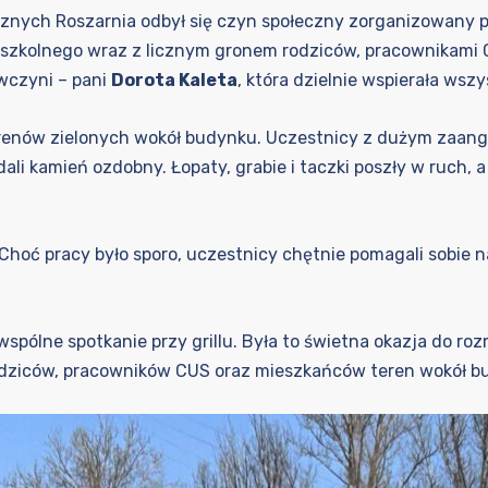
cznych Roszarnia odbył się czyn społeczny zorganizowany 
edszkolnego wraz z licznym gronem rodziców, pracownikam
wczyni – pani
Dorota Kaleta
, która dzielnie wspierała wszy
renów zielonych wokół budynku. Uczestnicy z dużym zaang
adali kamień ozdobny. Łopaty, grabie i taczki poszły w ruch,
Choć pracy było sporo, uczestnicy chętnie pomagali sobie 
wspólne spotkanie przy grillu. Była to świetna okazja do 
odziców, pracowników CUS oraz mieszkańców teren wokół b