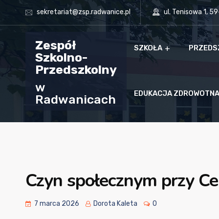
sekretariat@zsp.radwanice.pl
ul. Tenisowa 1, 5
Zespół
SZKOŁA
PRZEDS
Szkolno-
Przedszkolny
w
EDUKACJA ZDROWOTN
Radwanicach
Czyn społecznym przy Ce
7 marca 2026
Dorota Kaleta
0