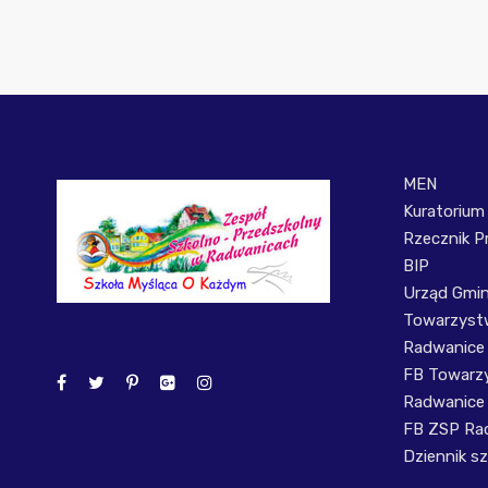
MEN
Kuratorium
Rzecznik P
BIP
Urząd Gmi
Towarzystw
Radwanice
FB Towarzy
Radwanice
FB ZSP Ra
Dziennik sz