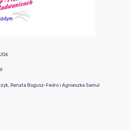
VUQ6
w9
aczyk, Renata Bogusz-Fedro i Agnieszka Samul