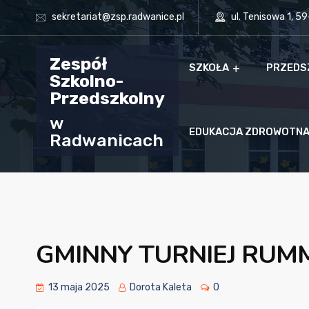
sekretariat@zsp.radwanice.pl
ul. Tenisowa 1, 5
Zespół
SZKOŁA
PRZEDS
Szkolno-
Przedszkolny
w
EDUKACJA ZDROWOTN
Radwanicach
GMINNY TURNIEJ RUM
13 maja 2025
Dorota Kaleta
0