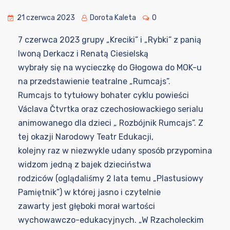
21 czerwca 2023
Dorota Kaleta
0
7 czerwca 2023 grupy „Kreciki” i „Rybki” z panią
Iwoną Derkacz i Renatą Ciesielską
wybrały się na wycieczkę do Głogowa do MOK-u
na przedstawienie teatralne „Rumcajs”.
Rumcajs to tytułowy bohater cyklu powieści
Václava Čtvrtka oraz czechosłowackiego serialu
animowanego dla dzieci „ Rozbójnik Rumcajs”. Z
tej okazji Narodowy Teatr Edukacji,
kolejny raz w niezwykle udany sposób przypomina
widzom jedną z bajek dzieciństwa
rodziców (oglądaliśmy 2 lata temu „Plastusiowy
Pamiętnik”) w której jasno i czytelnie
zawarty jest głęboki morał wartości
wychowawczo-edukacyjnych. „W Rzacholeckim