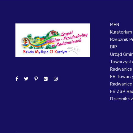
MEN
Kuratorium
Rzecznik P
BIP
Urząd Gmi
Towarzystw
Radwanice
FB Towarzy
Radwanice
FB ZSP Ra
Dziennik sz