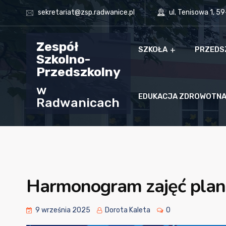
sekretariat@zsp.radwanice.pl
ul. Tenisowa 1, 5
Zespół
SZKOŁA
PRZEDS
Szkolno-
Przedszkolny
w
EDUKACJA ZDROWOTN
Radwanicach
Harmonogram zajęć plan
9 września 2025
Dorota Kaleta
0