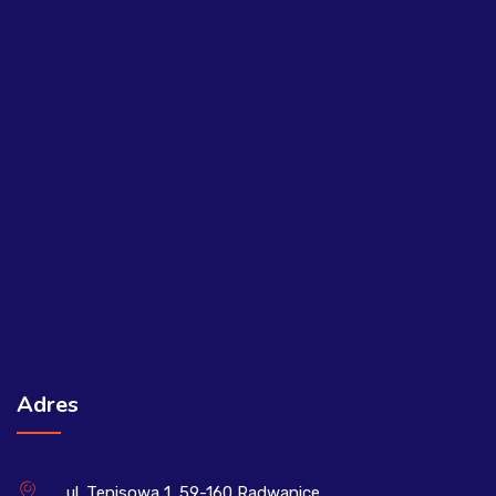
Adres
ul. Tenisowa 1, 59-160 Radwanice