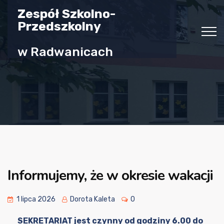
Zespół Szkolno-
Przedszkolny
w Radwanicach
Informujemy, że w okresie wakacji
1 lipca 2026
Dorota Kaleta
0
SEKRETARIAT jest czynny
od godziny 6.00 do