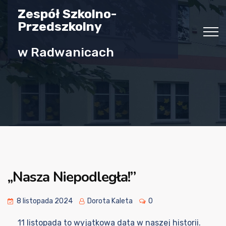
Zespół Szkolno-
Przedszkolny
w Radwanicach
,,Nasza Niepodległa!”
8 listopada 2024
Dorota Kaleta
0
11 listopada to wyjątkowa data w naszej historii.