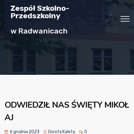
Zespół Szkolno-
Przedszkolny
w Radwanicach
ODWIEDZIŁ NAS ŚWIĘTY MIKOŁ
AJ
6 grudnia 2023
Dorota Kaleta
0