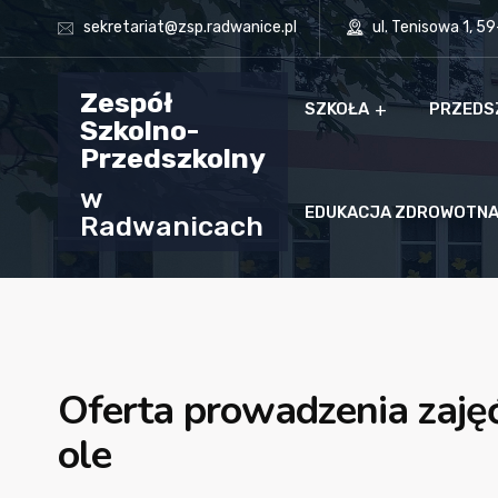
sekretariat@zsp.radwanice.pl
ul. Tenisowa 1, 5
Zespół
SZKOŁA
PRZEDS
Szkolno-
Przedszkolny
w
EDUKACJA ZDROWOTN
Radwanicach
Oferta prowadzenia zajęć
ole