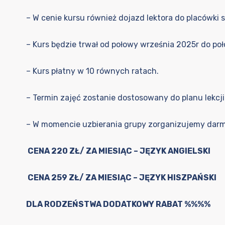
– W cenie kursu również dojazd lektora do placówki s
– Kurs będzie trwał od połowy września 2025r do po
– Kurs płatny w 10 równych ratach.
– Termin zajęć zostanie dostosowany do planu lekcj
– W momencie uzbierania grupy zorganizujemy darm
CENA 220 ZŁ/ ZA MIESIĄC – JĘZYK ANGIELSKI
CENA 259 ZŁ/ ZA MIESIĄC – JĘZYK HISZPAŃSKI
DLA RODZEŃSTWA DODATKOWY RABAT %%%%