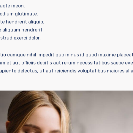
quote meon.
sodium glutimate.
e hendrerit aliquip.
 aliquam hendrerit.
trud exerci dolor.
optio cumque nihil impedit quo minus id quod maxime placea
 et aut officiis debitis aut rerum necessitatibus saepe eve
piente delectus, ut aut reiciendis voluptatibus maiores ali