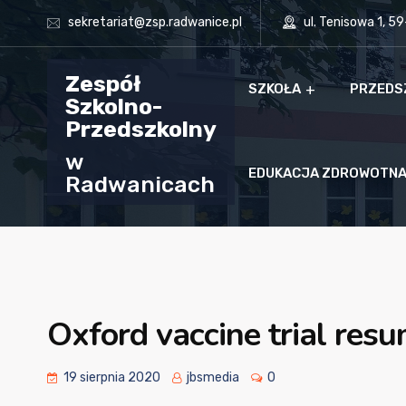
sekretariat@zsp.radwanice.pl
ul. Tenisowa 1, 5
Zespół
SZKOŁA
PRZEDS
Szkolno-
Przedszkolny
w
EDUKACJA ZDROWOTN
Radwanicach
Oxford vaccine trial resu
19 sierpnia 2020
jbsmedia
0