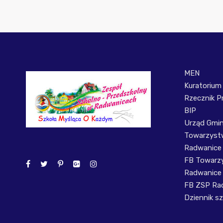
MEN
Kuratorium
Rzecznik P
BIP
Urząd Gmi
Towarzystw
Radwanice
FB Towarzy
Radwanice
FB ZSP Ra
Dziennik sz