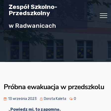
Zespół Szkolno-
Przedszkolny
w Radwanicach
Próbna ewakuacja w przedszkolu
13 września 2023
Dorota Kaleta
0
„
Powiedz mi, to zapomnę.