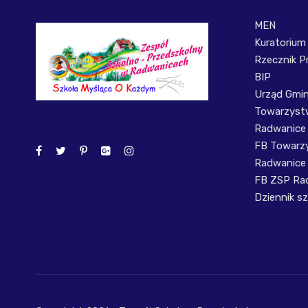
MEN
Kuratorium
Rzecznik P
BIP
Urząd Gmi
Towarzystw
Radwanice
FB Towarzy
Radwanice
FB ZSP Ra
Dziennik sz