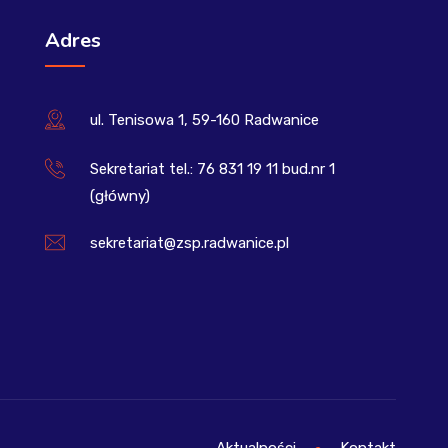
Adres
ul. Tenisowa 1, 59-160 Radwanice
Sekretariat tel.: 76 831 19 11 bud.nr 1
(główny)
sekretariat@zsp.radwanice.pl