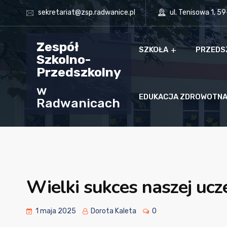
sekretariat@zsp.radwanice.pl
ul. Tenisowa 1, 5
Zespół
SZKOŁA
PRZEDS
Szkolno-
Przedszkolny
w
EDUKACJA ZDROWOTN
Radwanicach
Wielki sukces naszej ucze
1 maja 2025
Dorota Kaleta
0