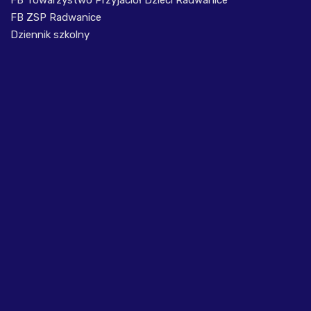
FB Towarzystwo Przyjaciół Dzieci Radwanice
FB ZSP Radwanice
Dziennik szkolny