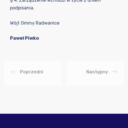
§ 4. Zarządzenie wchodzi w życie z dniem
podpisania.
Wójt Gminy Radwanice
Paweł Piwko
Poprzedni
Następny