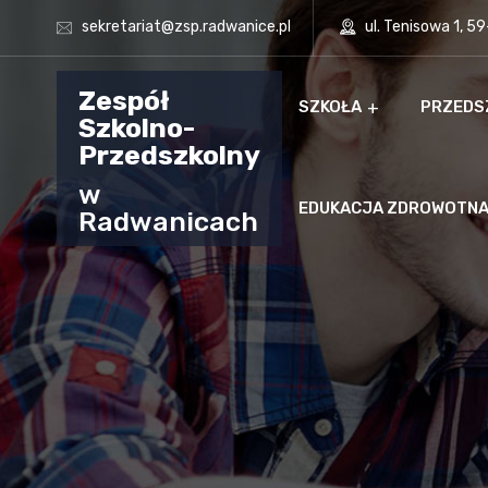
sekretariat@zsp.radwanice.pl
ul. Tenisowa 1, 5
Zespół
SZKOŁA
PRZEDS
Szkolno-
Przedszkolny
w
EDUKACJA ZDROWOTN
Radwanicach