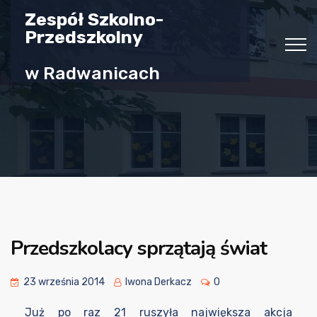
Zespół Szkolno-
Przedszkolny
w Radwanicach
Przedszkolacy sprzątają świat
23 września 2014
Iwona Derkacz
0
Już po raz 21 ruszyła największa akcja