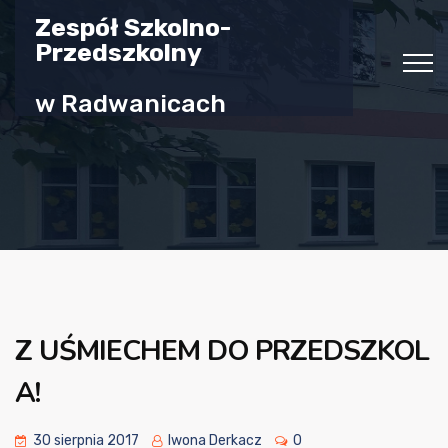
Zespół Szkolno-
Przedszkolny
w Radwanicach
Z UŚMIECHEM DO PRZEDSZKOL
A!
30 sierpnia 2017
Iwona Derkacz
0