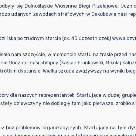
odbyły się Dolnośląskie Wiosenne Biegi Przełajowe. Ucz
dzo udanych zawodach strefowych w Jakubowie nasi repreze
ińska po trudnym starcie (ok. 40 uczestniczek) wywalczyła
isało nam szczęście, w momencie startu na trasie przed na
znie tłoczno i nasi chłopcy (Kasjan Frankowski, Mikołaj Kału
ak krótkim dystansie. Wielka szkoda zważywszy na wyniki bie
bry dla naszych reprezentantek. Startujące w dużej grupie
estety dziewczyny nie dobiegły tam jako pierwsze, zrobiło s
ż bez problemów organizacyjnych. Startujący na tym dys
, a po dynamicznym finiszu na ostatniej prostej wywalczył I