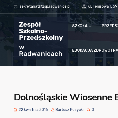
sekretariat@zsp.radwanice.pl
ul. Tenisowa 1, 5
Zespół
SZKOŁA
PRZEDS
Szkolno-
Przedszkolny
w
EDUKACJA ZDROWOTN
Radwanicach
Dolnośląskie Wiosenne B
22 kwietnia 2016
Bartosz Rozycki
0