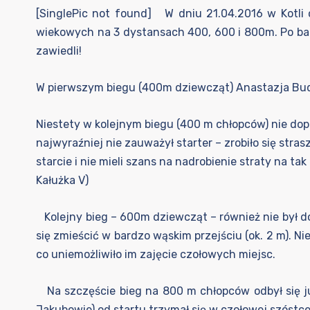
[SinglePic not found] W dniu 21.04.2016 w Kotli 
wiekowych na 3 dystansach 400, 600 i 800m. Po bar
zawiedli!
W pierwszym biegu (400m dziewcząt) Anastazja Budz
Niestety w kolejnym biegu (400 m chłopców) nie dop
najwyraźniej nie zauważył starter – zrobiło się stras
starcie i nie mieli szans na nadrobienie straty na t
Kałużka V)
Kolejny bieg – 600m dziewcząt – również nie był do
się zmieścić w bardzo wąskim przejściu (ok. 2 m). Ni
co uniemożliwiło im zajęcie czołowych miejsc.
Na szczęście bieg na 800 m chłopców odbył się ju
Jakubowie) od startu trzymał się w czołowej szóstce