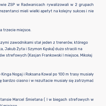
niowie ZSP w Radwanicach rywalizowali w 2 grupach
ntanci mieli wielki apetyt na kolejny sukces i nie
 trzecie miejsce.
szymi zawodnikami stał jeden z trenerów, którego
żka, Jakub Żyta i Szymon Kęska) dużo stracili na
gów strefowych (Kasjan Frankowski I miejsce, Mikołaj
 Kinga Nogaj i Roksana Kowal po 100 m trasy musiały
ię bardzo ciasno i w rezultacie musiały się zatrzymać
tansie Marcel Śmietana ( I w biegach strefowych w
V miejsce.