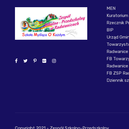
MEN
Kuratorium
Rzecznik P
BIP
Urząd Gmi
Towarzystw
Radwanice
FB Towarzy
Radwanice
FB ZSP Ra
Dziennik sz
Copyright 2021 - Zespół Szkolno-Przedszkolny