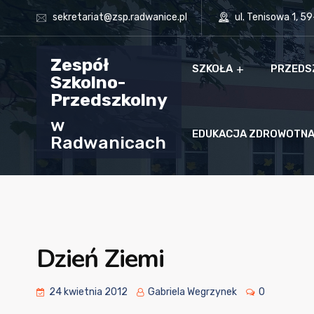
sekretariat@zsp.radwanice.pl
ul. Tenisowa 1, 5
Zespół
SZKOŁA
PRZEDS
Szkolno-
Przedszkolny
w
EDUKACJA ZDROWOTN
Radwanicach
Dzień Ziemi
24 kwietnia 2012
Gabriela Wegrzynek
0