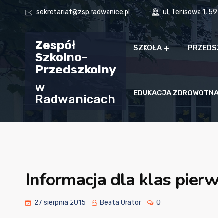
sekretariat@zsp.radwanice.pl
ul. Tenisowa 1, 5
Zespół
SZKOŁA
PRZEDS
Szkolno-
Przedszkolny
w
EDUKACJA ZDROWOTN
Radwanicach
Informacja dla klas pier
27 sierpnia 2015
Beata Orator
0