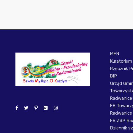
MEN
Kuratorium
Rzecznik P
BIP
Urząd Gmi
Towarzystw
Radwanice
FB Towarzy
Radwanice
FB ZSP Ra
Dziennik sz