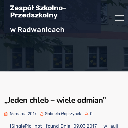
Zespół Szkolno-
Przedszkolny
w Radwanicach
„Jeden chleb – wiele odmian”
15 marca 2017
Gabriela Wegrzynek
0
[SinglePic not found]Dnia 09.03.2017 w auli