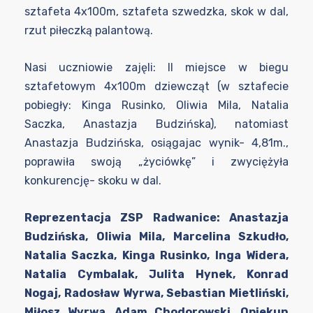
sztafeta 4x100m, sztafeta szwedzka, skok w dal,
rzut piłeczką palantową.
Nasi uczniowie zajęli: II miejsce w biegu
sztafetowym 4x100m dziewcząt (w sztafecie
pobiegły: Kinga Rusinko, Oliwia Mila, Natalia
Saczka, Anastazja Budzińska), natomiast
Anastazja Budzińska, osiągajac wynik- 4,81m.,
poprawiła swoją „życiówkę” i zwyciężyła
konkurencję- skoku w dal.
Reprezentacja ZSP Radwanice: Anastazja
Budzińska, Oliwia Mila, Marcelina Szkudło,
Natalia Saczka, Kinga Rusinko, Inga Widera,
Natalia Cymbalak, Julita Hynek, Konrad
Nogaj, Radosław Wyrwa, Sebastian Mietliński,
Miłosz Wyrwa, Adam Chodorowski. Opiekun