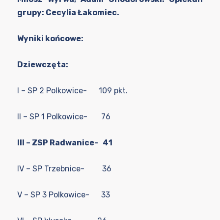
grupy: Cecylia Łakomiec.
Wyniki końcowe:
Dziewczęta:
I – SP 2 Polkowice- 109 pkt.
II – SP 1 Polkowice- 76
III – ZSP Radwanice- 41
IV – SP Trzebnice- 36
V – SP 3 Polkowice- 33