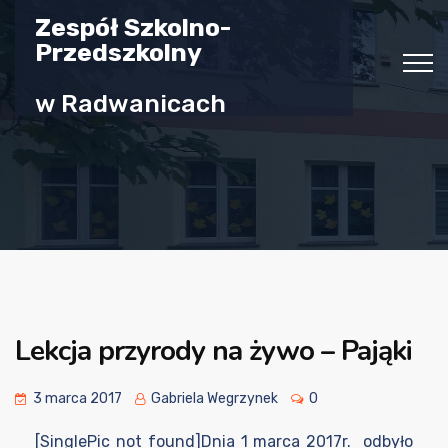
Zespół Szkolno-
Przedszkolny
w Radwanicach
Lekcja przyrody na żywo – Pająki
3 marca 2017
Gabriela Wegrzynek
0
[SinglePic not found]Dnia 1 marca 2017r. odbyło