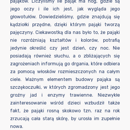
pająków. Liczyliśmy ile pająk ma nóg, gdzie są
jego oczy i ile ich jest, jak wygląda jego
głowotułów. Dowiedzieliśmy, gdzie znajdują się
kądziołki przędne, dzięki którym pająki tworzą
pajęczyny. Ciekawostką dla nas było to, że pająki
nie rozróżniają kształtów i kolorów, potrafią
jedynie określić czy jest dzień, czy noc. Nie
posiadają również słuchu, a o zbliżających się
zagrożeniach informują go drgania, które odbiera
za pomocą włosków rozmieszczonych na całym
ciele. Ważnym elementem budowy pająka są
szczękoczułki, w których zgromadzony jest jego
groźny jad i enzymy trawienne. Niezwykłe
zainteresowanie wśród dzieci wzbudził także
fakt, że pająki rosną skokowo tzn. raz na rok
zrzucają cała starą skórę, by urosła im zupełnie
nowa.