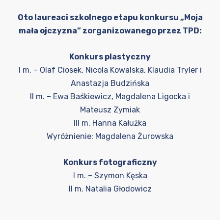
Oto laureaci szkolnego etapu konkursu „Moja
mała ojczyzna” zorganizowanego przez TPD:
Konkurs plastyczny
I m. – Olaf Ciosek, Nicola Kowalska, Klaudia Tryler i
Anastazja Budzińska
II m. – Ewa Baśkiewicz, Magdalena Ligocka i
Mateusz Zymiak
III m. Hanna Kałużka
Wyróżnienie: Magdalena Żurowska
Konkurs fotograficzny
I m. – Szymon Kęska
II m. Natalia Głodowicz