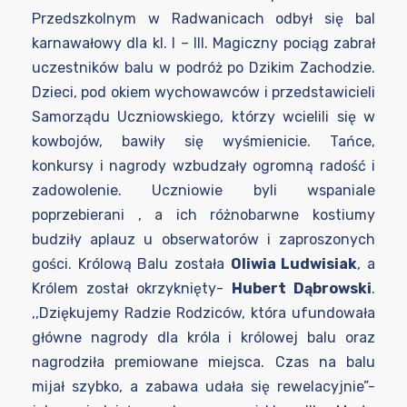
Przedszkolnym w Radwanicach odbył się bal
karnawałowy dla kl. I – III. Magiczny pociąg zabrał
uczestników balu w podróż po Dzikim Zachodzie.
Dzieci, pod okiem wychowawców i przedstawicieli
Samorządu Uczniowskiego, którzy wcielili się w
kowbojów, bawiły się wyśmienicie. Tańce,
konkursy i nagrody wzbudzały ogromną radość i
zadowolenie. Uczniowie byli wspaniale
poprzebierani , a ich różnobarwne kostiumy
budziły aplauz u obserwatorów i zaproszonych
gości. Królową Balu została
Oliwia Ludwisiak
, a
Królem został okrzyknięty-
Hubert Dąbrowski
.
,,Dziękujemy Radzie Rodziców, która ufundowała
główne nagrody dla króla i królowej balu oraz
nagrodziła premiowane miejsca. Czas na balu
mijał szybko, a zabawa udała się rewelacyjnie”-