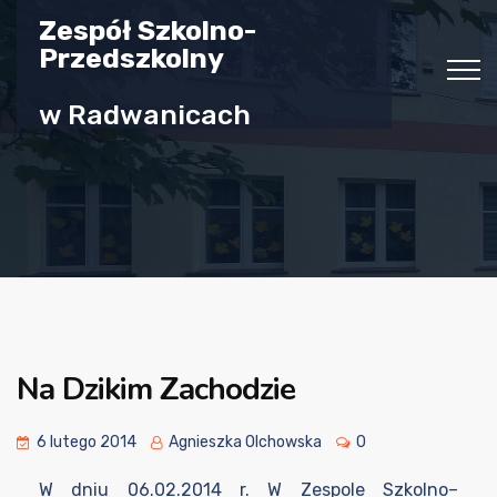
Zespół Szkolno-
Przedszkolny
w Radwanicach
Na Dzikim Zachodzie
6 lutego 2014
Agnieszka Olchowska
0
W dniu 06.02.2014 r. W Zespole Szkolno–