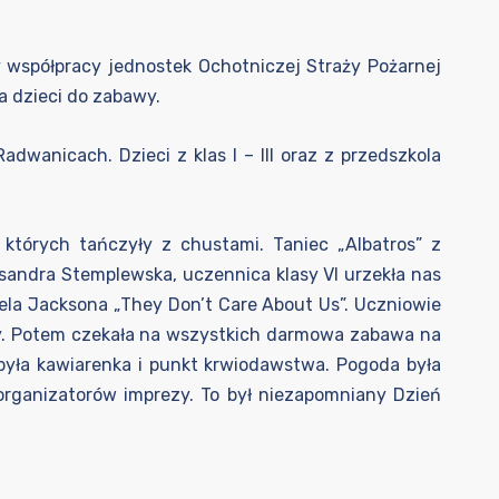
y współpracy jednostek Ochotniczej Straży Pożarnej
 dzieci do zabawy.
wanicach. Dzieci z klas I – III oraz z przedszkola
 których tańczyły z chustami. Taniec „Albatros” z
sandra Stemplewska, uczennica klasy VI urzekła nas
ela Jacksona „They Don’t Care About Us”. Uczniowie
my. Potem czekała na wszystkich darmowa zabawa na
była kawiarenka i punkt krwiodawstwa. Pogoda była
organizatorów imprezy. To był niezapomniany Dzień