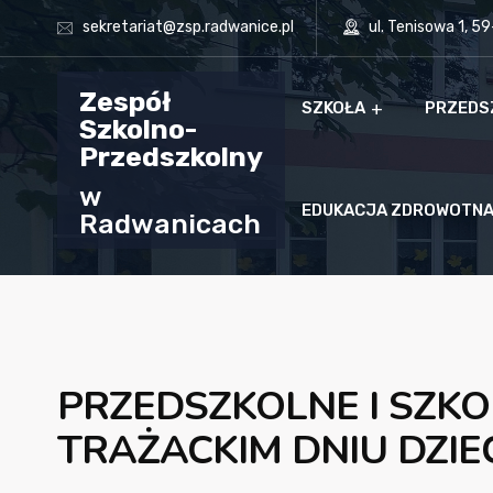
sekretariat@zsp.radwanice.pl
ul. Tenisowa 1, 5
Zespół
SZKOŁA
PRZEDS
Szkolno-
Przedszkolny
w
EDUKACJA ZDROWOTN
Radwanicach
PRZEDSZKOLNE I SZK
TRAŻACKIM DNIU DZIE