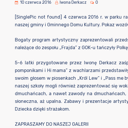
10 czerwca 2016
Iwona Derkacz
0
[SinglePic not found] 4 czerwca 2016 r. w parku r
naszej gminy i Gminnego Domu Kultury. Pokaz wozów
Bogaty program artystyczny zaprezentowali przedsz
należące do zespołu „Frajda” z GOK-u tańczyły Polkę
5-6 latki przygotowane przez Iwonę Derkacz zaśpi
pomponikami i Hi mama” z wachlarzami przedstawiły
swoim głosem w piosenkach „Król Lew” i „Pass me b
naszej szkoły mogli również zaprezentować się wo
dmuchańcach, a nawet zawody na dmuchańcach, lote
słoneczna, aż upalna. Zabawy i prezentacje artys
Dziecka dzięki strażakom.
ZAPRASZAMY DO NASZEJ GALERII