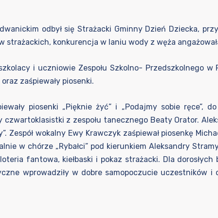
adwanickim odbył się Strażacki Gminny Dzień Dziecka, prz
 strażackich, konkurencja w laniu wody z węża angażowała
kolacy i uczniowie Zespołu Szkolno- Przedszkolnego w Rad
 oraz zaśpiewały piosenki.
ewały piosenki „Pięknie żyć” i „Podajmy sobie ręce”, do
 czwartoklasistki z zespołu tanecznego Beaty Orator. Alek
y”. Zespół wokalny Ewy Krawczyk zaśpiewał piosenkę Micha
kalnie w chórze „Rybałci” pod kierunkiem Aleksandry Stra
ria fantowa, kiełbaski i pokaz strażacki. Dla dorosłych 
tyczne wprowadziły w dobre samopoczucie uczestników i 