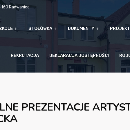
9-160 Radwanice
ZKOLE
STOŁÓWKA
DOKUMENTY
PROJEKT
A
REKRUTACJA
DEKLARACJA DOSTĘPNOŚCI
ROD
OLNE PREZENTACJE ARTYS
CKA