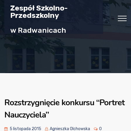
Zespół Szkolno-
Przedszkolny
w Radwanicach
Rozstrzygnięcie konkursu “Portret
Nauczyciela”
5 listopada 2015
Agnieszka Olchowska
0