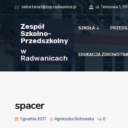
sekretariat@zsp.radwanice.pl
ul. Tenisowa 1, 5
Zespół
SZKOŁA
PRZEDS
Szkolno-
Przedszkolny
w
EDUKACJA ZDROWOTN
Radwanicach
spacer
1 grudnia 2017
Agnieszka Olchowska
0