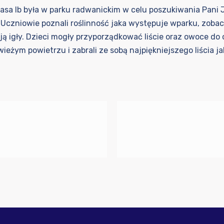
 klasa Ib była w parku radwanickim w celu poszukiwania Pani 
czniowie poznali roślinność jaka występuje wparku, zobaczyli
ją igły. Dzieci mogły przyporządkować liście oraz owoce do 
eżym powietrzu i zabrali ze sobą najpiękniejszego liścia jak