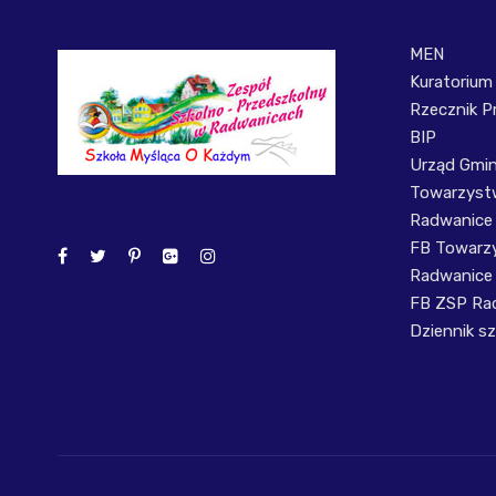
MEN
Kuratorium
Rzecznik P
BIP
Urząd Gmi
Towarzystw
Radwanice
FB Towarzy
Radwanice
FB ZSP Ra
Dziennik sz