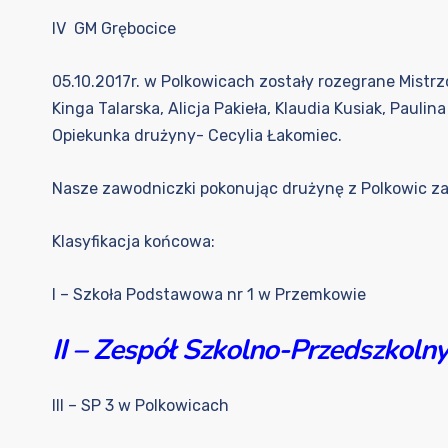
IV GM Grębocice
05.10.2017r. w Polkowicach zostały rozegrane Mistr
Kinga Talarska, Alicja Pakieła, Klaudia Kusiak, Pauli
Opiekunka drużyny- Cecylia Łakomiec.
Nasze zawodniczki pokonując drużynę z Polkowic zaję
Klasyfikacja końcowa:
I – Szkoła Podstawowa nr 1 w Przemkowie
II – Zespół Szkolno-Przedszkol
III – SP 3 w Polkowicach