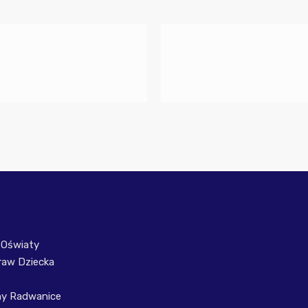
 Oświaty
raw Dziecka
ny Radwanice