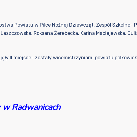
zostwa Powiatu w Piłce Nożnej Dziewcząt. Zespół Szkolno- 
na Laszczowska, Roksana Żerebecka, Karina Maciejewska, Julia
ły II miejsce i zostały wicemistrzyniami powiatu polkowick
ny w Radwanicach