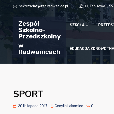
sekretariat@zsp.radwanice.pl
ul. Tenisowa 1, 5
Zespół
SZKOŁA
PRZEDS
Szkolno-
Przedszkolny
w
EDUKACJA ZDROWOTN
Radwanicach
SPORT
20 listopada 2017
Cecylia Lakomiec
0