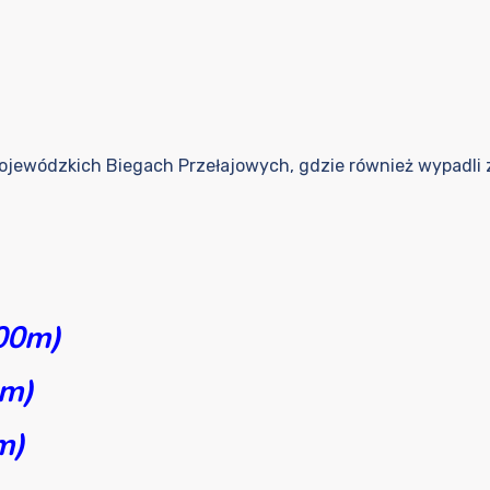
 Wojewódzkich Biegach Przełajowych, gdzie również wypadli 
800m)
0m)
m)