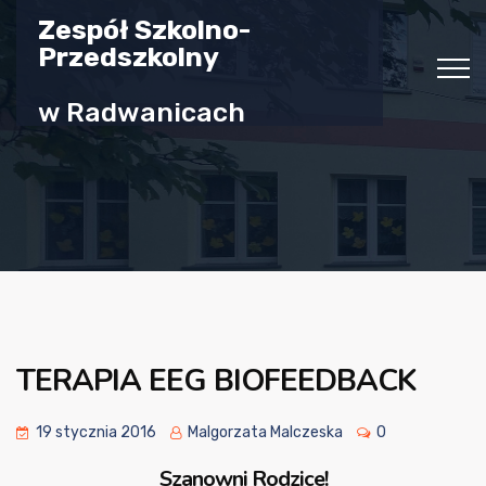
Zespół Szkolno-
Przedszkolny
w Radwanicach
TERAPIA EEG BIOFEEDBACK
19 stycznia 2016
Malgorzata Malczeska
0
Szanowni Rodzice!