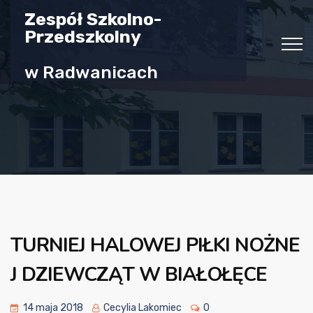
Zespół Szkolno-
Przedszkolny
w Radwanicach
TURNIEJ HALOWEJ PIŁKI NOŻNE
J DZIEWCZĄT W BIAŁOŁĘCE
14 maja 2018
Cecylia Lakomiec
0