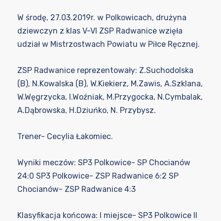
W środę, 27.03.2019r. w Polkowicach, drużyna
dziewczyn z klas V-VI ZSP Radwanice wzięła
udział w Mistrzostwach Powiatu w Piłce Ręcznej.
ZSP Radwanice reprezentowały: Z.Suchodolska
(B), N.Kowalska (B), W.Kiekierz, M.Zawis, A.Szklana,
W.Węgrzycka, I.Woźniak, M.Przygocka, N.Cymbalak,
A.Dąbrowska, H.Dziuńko, N. Przybysz.
Trener- Cecylia Łakomiec.
Wyniki meczów: SP3 Polkowice- SP Chocianów
24:0 SP3 Polkowice- ZSP Radwanice 6:2 SP
Chocianów- ZSP Radwanice 4:3
Klasyfikacja końcowa: I miejsce- SP3 Polkowice II