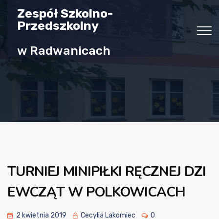
Zespół Szkolno-
Przedszkolny
w Radwanicach
TURNIEJ MINIPIŁKI RĘCZNEJ DZI
EWCZĄT W POLKOWICACH
2 kwietnia 2019
Cecylia Lakomiec
0