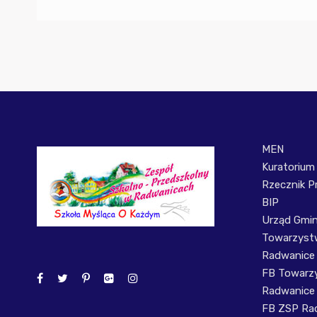
MEN
Kuratorium
Rzecznik P
BIP
Urząd Gmi
Towarzystw
Radwanice
FB Towarzy
Radwanice
FB ZSP Ra