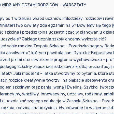
 WIDZIANY OCZAMI RODZICÓW – WARSZTATY
gły od 1 września wśród uczniów, młodzieży, rodziców i ró
 Ministerstwo oświaty zda egzamin na 5? Dowiemy się tego j
 szkolna i przedszkolna uczestnicząc w planowaniu działań
auczyciele? Jakiego ucznia szkoły chcemy wykształcić?
dzieć sobie rodzice Zespołu Szkolno – Przedszkolnego w Ra
a absolwenta”, których powitała pani Dyrektor Bogusława
rzed jakimi stoi stworzenie programu wychowawczo – profi
– pedagog szkolny zapoznała rodziców z krótką prezentacją 
– latek? Jaki model 18 – latka stworzymy to pytania, które s
h rodzice kreatywnie tworzyli na plakacie absolwenta oraz
ogiem szkolnym oraz panią Iwoną i Eweliną. Szybko, twórc
lerancyjny, wrażliwy, innowacyjny, uczciwy, rodzinny, ambi
wetki ucznia kończącego edukację w Zespole Szkolno – Pr
ucznia, rodzica i nauczyciela. Wychowanie to wspieranie dz