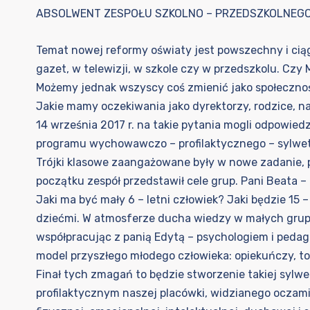
ABSOLWENT ZESPOŁU SZKOLNO – PRZEDSZKOLNEGO
Temat nowej reformy oświaty jest powszechny i cią
gazet, w telewizji, w szkole czy w przedszkolu. Czy
Możemy jednak wszyscy coś zmienić jako społeczność
Jakie mamy oczekiwania jako dyrektorzy, rodzice, n
14 września 2017 r. na takie pytania mogli odpowie
programu wychowawczo – profilaktycznego – sylwetk
Trójki klasowe zaangażowane były w nowe zadanie, p
początku zespół przedstawił cele grup. Pani Beata 
Jaki ma być mały 6 – letni człowiek? Jaki będzie 15 
dziećmi. W atmosferze ducha wiedzy w małych grupac
współpracując z panią Edytą – psychologiem i pedag
model przyszłego młodego człowieka: opiekuńczy, to
Finał tych zmagań to będzie stworzenie takiej syl
profilaktycznym naszej placówki, widzianego oczami 