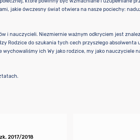
społecznej, które powinny być wzmacniane i uzupełniane przez
ami, jakie ówczesny świat otwiera na nasze pociechy: nadu
 i nauczycieli. Niezmiernie ważnym odkryciem jest znalezi
zy Rodzice do szukania tych cech przyszłego absolwenta u
 wychowaliśmy ich Wy jako rodzice, my jako nauczyciele n
ztatach.
zk. 2017/2018