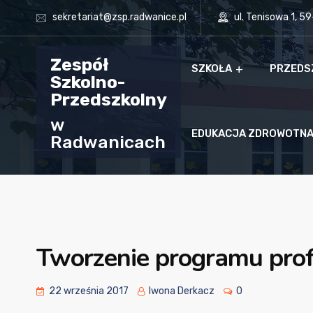
sekretariat@zsp.radwanice.pl
ul. Tenisowa 1, 5
Zespół
SZKOŁA
PRZEDS
Szkolno-
Przedszkolny
w
EDUKACJA ZDROWOTN
Radwanicach
Tworzenie programu prof
22 września 2017
Iwona Derkacz
0