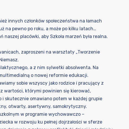
wnież innych członków społeczeństwa na łamach
uż na pewno po roku, a może po kilku latach…
 naszej placówki, aby Szkoła marzeń była realna.
dwanicach, zaproszeni na warsztaty „Tworzenie
 Niemasz.
laktycznego, a z nim sylwetki absolwenta. Na
multimedialną o nowej reformie edukacji.
tawiamy sobie wszyscy jako rodzice i pracujący z
 wartości, którymi powinien się kierować,
zo i skutecznie omawiano potem w każdej grupie
tny, otwarty, asertywny, samokrytyczny.
zedszkolnym w programie wychowawczo –
iecka w rozwoju ku pełnej dojrzałości w sferze