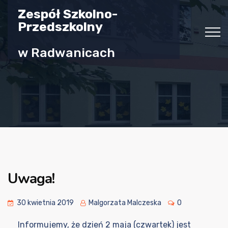
Zespół Szkolno-
Przedszkolny
w Radwanicach
Uwaga!
30 kwietnia 2019
Malgorzata Malczeska
0
Informujemy, że dzień 2 maja (czwartek) jest