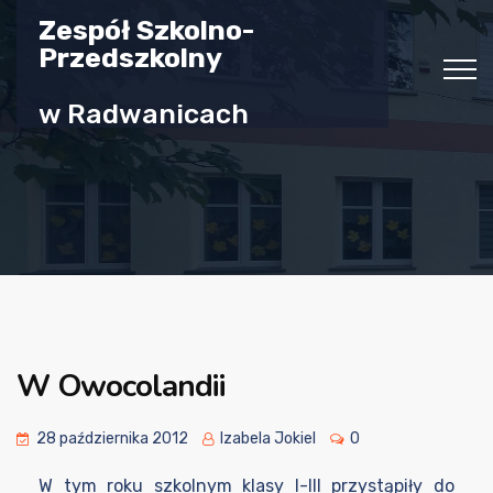
Zespół Szkolno-
Przedszkolny
w Radwanicach
W Owocolandii
28 października 2012
Izabela Jokiel
0
W tym roku szkolnym klasy I-III przystąpiły do