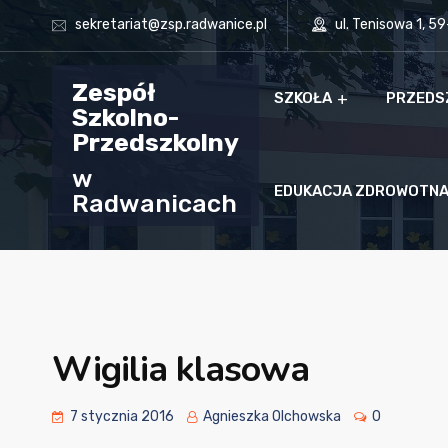
sekretariat@zsp.radwanice.pl
ul. Tenisowa 1, 5
Zespół
SZKOŁA
PRZEDS
Szkolno-
Przedszkolny
w
EDUKACJA ZDROWOTN
Radwanicach
Wigilia klasowa
7 stycznia 2016
Agnieszka Olchowska
0