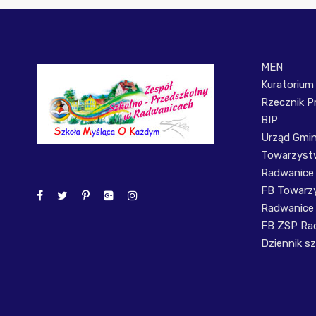
MEN
Kuratorium
Rzecznik P
BIP
Urząd Gmi
Towarzystw
Radwanice
FB Towarzy
Radwanice
FB ZSP Ra
Dziennik sz