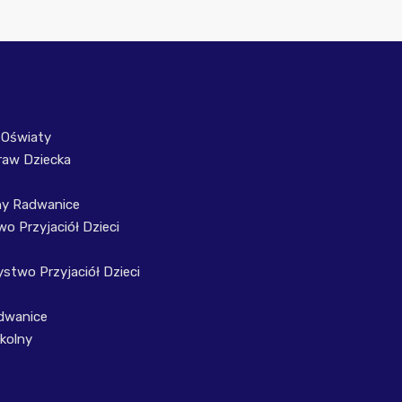
 Oświaty
raw Dziecka
ny Radwanice
o Przyjaciół Dzieci
stwo Przyjaciół Dzieci
dwanice
kolny