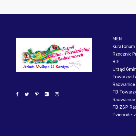
MEN
Kuratorium
Rzecznik P
BIP
Urząd Gmi
Towarzystw
Radwanice
FB Towarzy
Radwanice
FB ZSP Ra
Dziennik sz