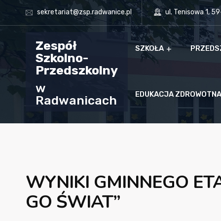
sekretariat@zsp.radwanice.pl
ul. Tenisowa 1, 5
Zespół
SZKOŁA
PRZEDS
Szkolno-
Przedszkolny
w
EDUKACJA ZDROWOTN
Radwanicach
WYNIKI GMINNEGO ETA
GO ŚWIAT”