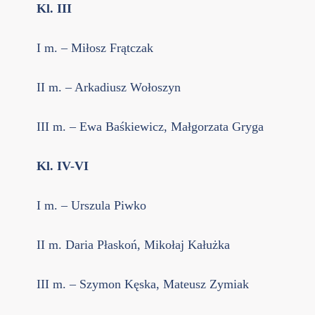
Kl. III
I m. – Miłosz Frątczak
II m. – Arkadiusz Wołoszyn
III m. – Ewa Baśkiewicz, Małgorzata Gryga
Kl. IV-VI
I m. – Urszula Piwko
II m. Daria Płaskoń, Mikołaj Kałużka
III m. – Szymon Kęska, Mateusz Zymiak