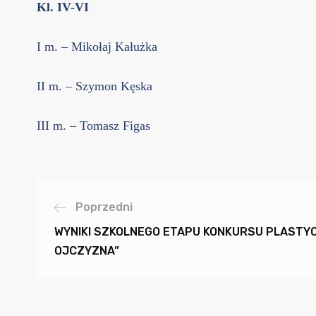
Kl. IV-VI
I m. – Mikołaj Kałużka
II m. – Szymon Kęska
III m. – Tomasz Figas
Poprzedni
WYNIKI SZKOLNEGO ETAPU KONKURSU PLASTY
OJCZYZNA”