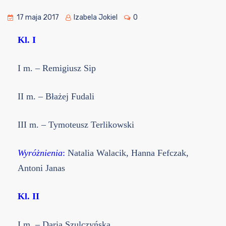
17 maja 2017
Izabela Jokiel
0
Kl. I
I m. – Remigiusz Sip
II m. – Błażej Fudali
III m. – Tymoteusz Terlikowski
Wyróżnienia
:
Natalia Walacik, Hanna Fefczak,
Antoni Janas
Kl. II
I m. – Daria Szulczyńska