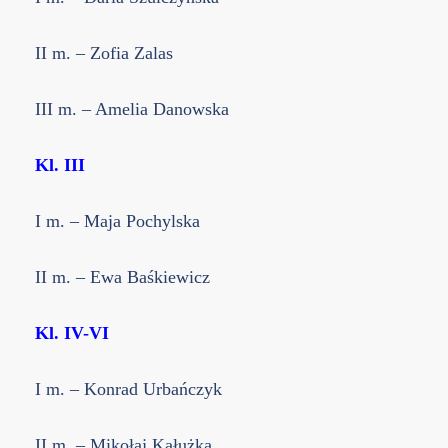
II m. – Zofia Zalas
III m. – Amelia Danowska
Kl. III
I m. – Maja Pochylska
II m. – Ewa Baśkiewicz
Kl. IV-VI
I m. – Konrad Urbańczyk
II m. – Mikołaj Kałużka