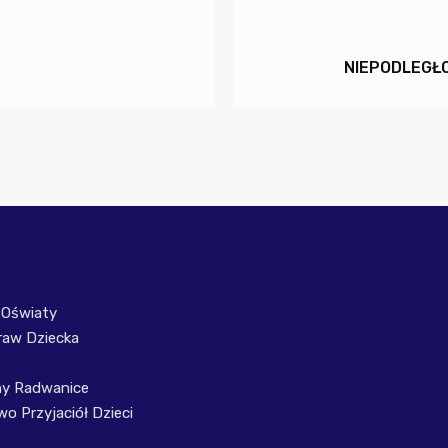
NIEPODLEGŁ
 Oświaty
raw Dziecka
ny Radwanice
o Przyjaciół Dzieci