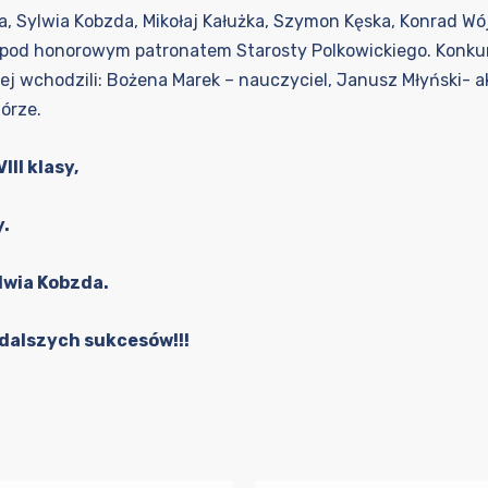
a, Sylwia Kobzda, Mikołaj Kałużka, Szymon Kęska, Konrad Wó
” pod honorowym patronatem Starosty Polkowickiego. Konku
ej wchodzili: Bożena Marek – nauczyciel, Janusz Młyński- a
órze.
III klasy,
y.
lwia Kobzda.
dalszych sukcesów!!!