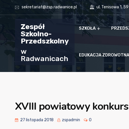
sekretariat@zsp.radwanice.pl
ul. Tenisowa 1, 5
Zespół
SZKOŁA
PRZEDS
Szkolno-
Przedszkolny
w
EDUKACJA ZDROWOTN
Radwanicach
XVIII powiatowy konkurs
27 listopada 2018
zspadmin
0