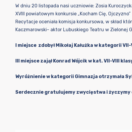
W dniu 20 listopada nasi uczniowie: Zosia Kuroczyck
XVIII powiatowym konkursie „Kocham Cię, Ojczyzno
Recytacje oceniała komisja konkursowa, w skład któr
Kaczmarowski- aktor Lubuskiego Teatru w Zielonej G
I miejsce
zdoby
ł
Mikołaj Kałużka
w kategorii VII-V
III miejsce
zajął Konrad Wójcik w kat. VII-VIII klas
Wyróżnienie
w kategorii Gimnazja otrzymała Sy
Serdecznie gratulujemy zwycięstwa i życzymy 