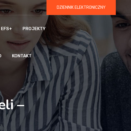
DZIENNIK ELEKTRONICZNY
 EFS+
PROJEKTY
O
KONTAKT
li –