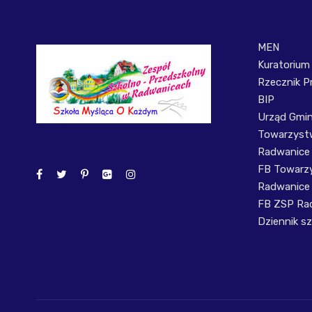
MEN
Kuratorium
Rzecznik P
BIP
Urząd Gmi
Towarzystw
Radwanice
FB Towarzy
Radwanice
FB ZSP Ra
Dziennik sz