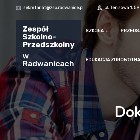
sekretariat@zsp.radwanice.pl
ul. Tenisowa 1, 5
Zespół
SZKOŁA
PRZEDS
Szkolno-
Przedszkolny
w
EDUKACJA ZDROWOTN
Radwanicach
Dok