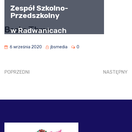
Zespół Szkolno-
Przedszkolny
Books Three
w Radwanicach
6 września 2020
jbsmedia
0
POPRZEDNI
NASTĘPNY