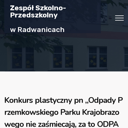
Zespół Szkolno-
Przedszkolny
w Radwanicach
Konkurs plastyczny pn „Odpady P
rzemkowskiego Parku Krajobrazo
wego nie zaśmiecają, za to ODPA